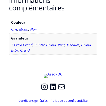
Informations
e
complémentaires
S
u
r
Couleur
v
ê
Gris
,
Marin
,
Noir
t
e
Grandeur
m
2 Extra Grand
,
3 Extra Grand
,
Petit
,
Médium
,
Grand
,
e
Extra Grand
n
t
e
n
P
o
l
Instagram
LinkedIn
E-mail
a
i
r
e
Conditions générales
|
Politique de confidentialité
–