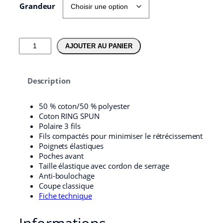
Grandeur
q
AJOUTER AU PANIER
u
a
n
Description
t
i
t
50 % coton/50 % polyester
é
Coton RING SPUN
d
Polaire 3 fils
e
Fils compactés pour minimiser le rétrécissement
P
Poignets élastiques
a
Poches avant
n
Taille élastique avec cordon de serrage
t
Anti-boulochage
a
Coupe classique
l
Fiche technique
o
n
d